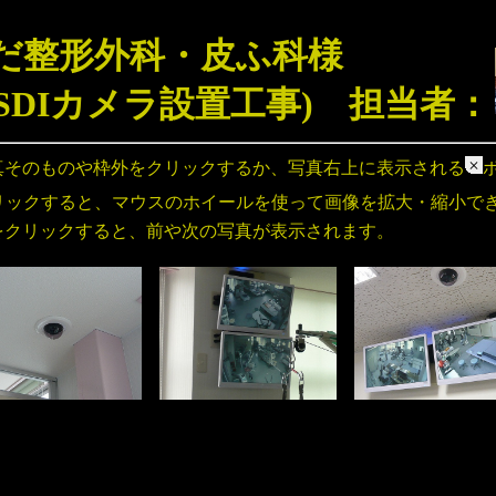
だ整形外科・皮ふ科様
-SDIカメラ設置工事) 担当者：
真そのものや枠外をクリックするか、写真右上に表示される
リックすると、マウスのホイールを使って画像を拡大・縮小で
をクリックすると、前や次の写真が表示されます。