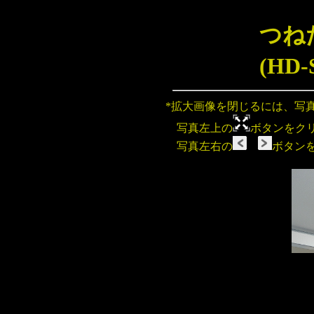
つね
(HD
*拡大画像を閉じるには、写
写真左上の
ボタンをク
写真左右の
ボタン