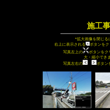
施工
*拡大画像を閉じるには、写真そのも
右上に表示される
ボタンを
写真左上の
ボタンをク
大・縮小でき
写真左右の
ボタン